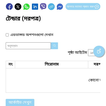
আপনার মতামত প্রদান করুন
টেন্ডার (দরপত্র)
এডভান্সড অপশনগুলো দেখান
পৃষ্ঠা আইটেম
নং
শিরোনাম
দরপত্র 
কোনো তথ্য
আর্কাইভ দেখুন