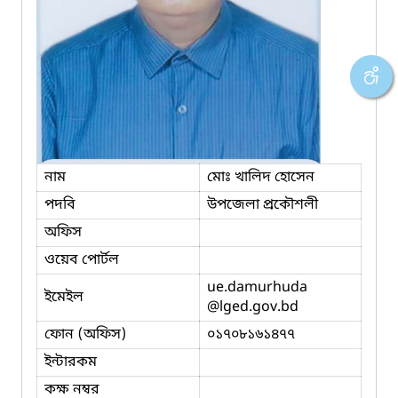
নাম
মোঃ খালিদ হোসেন
পদবি
উপজেলা প্রকৌশলী
অফিস
ওয়েব পোর্টল
ue.damurhuda
ইমেইল
@lged.gov.bd
ফোন (অফিস)
০১৭০৮১৬১৪৭৭
ইন্টারকম
কক্ষ নম্বর