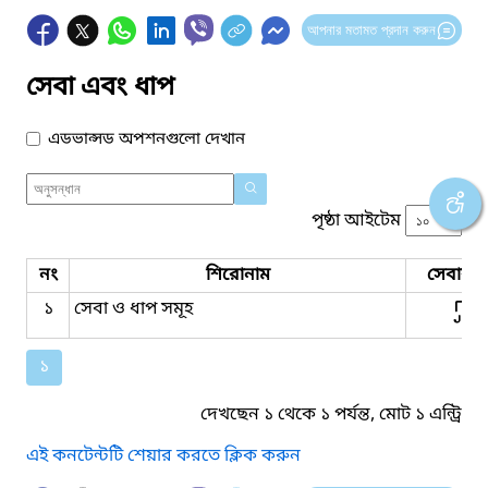
আপনার মতামত প্রদান করুন
সেবা এবং ধাপ
এডভান্সড অপশনগুলো দেখান
পৃষ্ঠা আইটেম
নং
শিরোনাম
সেবার ধ
১
সেবা ও ধাপ সমূহ
১
দেখছেন ১ থেকে ১ পর্যন্ত, মোট ১ এন্ট্রি
এই কনটেন্টটি শেয়ার করতে ক্লিক করুন