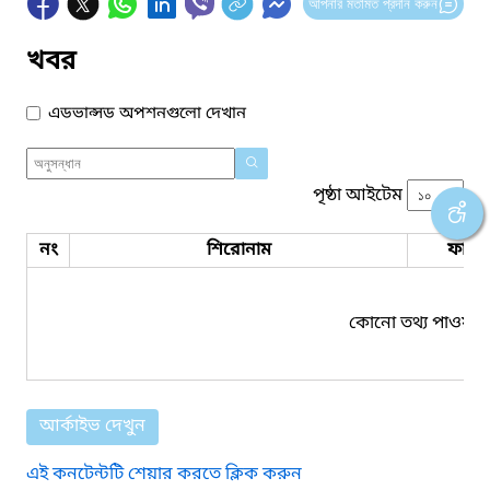
আপনার মতামত প্রদান করুন
খবর
এডভান্সড অপশনগুলো দেখান
পৃষ্ঠা আইটেম
নং
শিরোনাম
ফাইল
কোনো তথ্য পাওয়া য
আর্কাইভ দেখুন
এই কনটেন্টটি শেয়ার করতে ক্লিক করুন